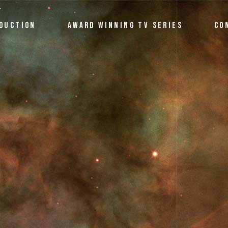
DUCTION
AWARD WINNING TV SERIES
CO