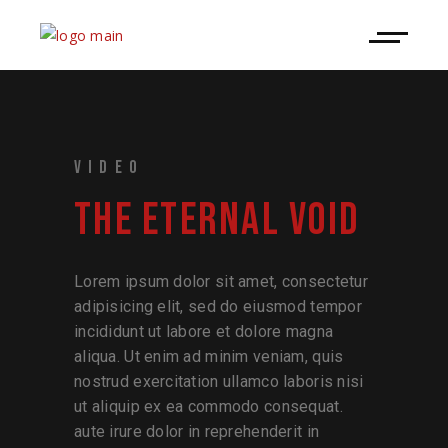
VIDEO
THE ETERNAL VOID
Lorem ipsum dolor sit amet, consectetur
adipisicing elit, sed do eiusmod tempor
incididunt ut labore et dolore magna
aliqua. Ut enim ad minim veniam, quis
nostrud exercitation ullamco laboris nisi
ut aliquip ex ea commodo consequat.
aute irure dolor in reprehenderit in